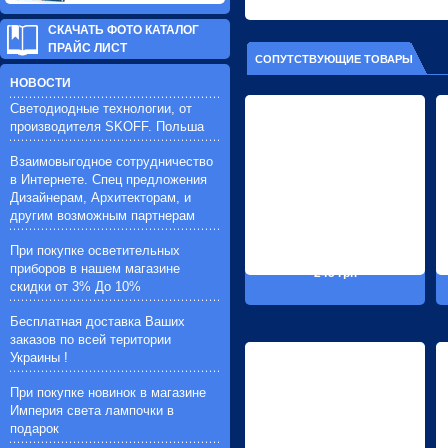
СКАЧАТЬ ФОТО КАТАЛОГ
ПРАЙС ЛИСТ
СОПУТСТВУЮЩИЕ ТОВАРЫ
НОВОСТИ
Светодиодные технологии, от
производителя SKOFF. Польша
Взаимовыгодное сотрудничество
в Интернете. Спец предложения
Дизайнерам, Архитекторам, и
другим возможным партнерам
При покупке осветительных
приборов в нашем магазине
245 грн
скидки от 3% До 10%
Бесплатная доставка Ваших
заказов по всей територии
Украины !
При покупке новинок в магазине
Империя света лампочки в
подарок