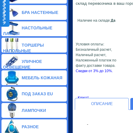
в
склад перевозчика в ваш гор
о
п
БРА НАСТЕННЫЕ
р
о
с
Наличие на складе:
Да
?
Классические бра (31)
НАСТОЛЬНЫЕ
Стеклянные бра (115)
ЛАМПЫ
Тиффани бра (9)
Галогенные бра (14)
Условия оплаты:
ТОРШЕРЫ
Хрустальные бра (5)
Безналичный расчет,
НАПОЛЬНЫЕ
Светодиодные бра (2)
Наличный расчет,
Декоративные бра (136)
Наложенный платеж по
УЛИЧНОЕ
факту доставки товара.
ОСВЕЩЕНИЕ
Скидки от 3% до 10%.
МЕБЕЛЬ КОЖАНАЯ
ПОД ЗАКАЗ EU
Класс!
ОПИСАНИЕ
ЛАМПОЧКИ
-
РАЗНОЕ