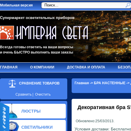
Мобильная версия
Супермаркет осветительных приборов
Всегда готовы ответить на ваши вопросы
и очень БЫСТРО выполнить ваши заказы
ГЛАВНАЯ
О КОМПАНИИ
ДОСТАВКА И ОПЛАТА
БЕЗОП
Главная
->
БРА НАСТЕННЫЕ
->
СРАВНЕНИЕ ТОВАРОВ
Сравнить
|
Очистить
Декоративная бра
S
З
ЛЮСТРЫ
а
д
а
Обновлено:25/03/2013.
т
ь
СВЕТИЛЬНИКИ
Условия доставки: Бесплатно