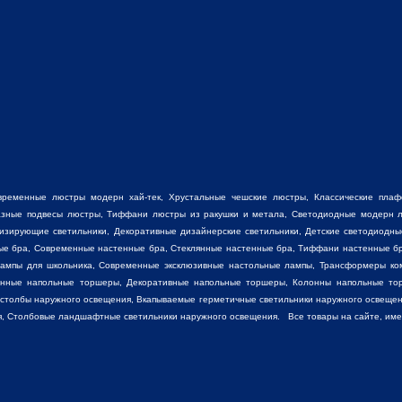
временные люстры модерн хай-тек, Хрустальные чешские люстры,
Классические пла
разные
подвесы люстры
,
Тиффани люстры
из ракушки и метала, Светодиодные модерн л
низирующие светильники, Декоративные
дизайнерские светильники
, Детские светодиодны
ные бра, Современные настенные бра, Стеклянные настенные бра, Тиффани настенные б
лампы для школьника, Современные эксклюзивные настольные лампы, Трансформеры ко
енные напольные торшеры, Декоративные напольные торшеры, Колонны напольные то
 столбы наружного освещения, Вкапываемые герметичные светильники наружного освещен
, Столбовые ландшафтные светильники наружного освещения. Все товары на сайте, имеют