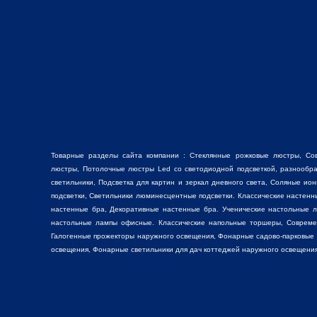
Товарные разделы сайта компании :
Стеклянные рожковые люстры
, Со
люстры
, Потолочные люстры Led со светодиодной подсветкой, разнооб
светильники,
Подсветка для картин
и зеркал дневного света, Соляные ио
подсветки, Светильники люминесцентные подсветки. Классические настен
настенные бра, Декоративные
настенные бра
. Ученические настольные 
настольные лампы
офисные. Классические
напольные торшеры
, Соврем
Галогенные прожекторы наружного освещения, Фонарные садово-парковые
освещения, Фонарные светильники для дач коттеджей наружного освещения