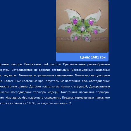
Цена: 1681 грн
фонные люстры
,
Галогенные Led люстры
,
Припотолочные разнообразные
юстры. Встраиваемые не дорогие светильники, Всевозможные накладные
е подсветки, Точечные встраиваемые светильники, Точечные светодиодные
ра, Галогенные настенные бра, Хрустальные настенные бра, Светодиодные
мпьютерные лампы, Детские настольные лампы с игрушкой,
Декоративные
ршеры, Светодиодные торшеры модерн, Галогенные напольные торшеры.
ия, Накладные бра наружного освещения, Подвесы герметичные наружного
ся в наличии на 100%, по актуальным ценам !!!