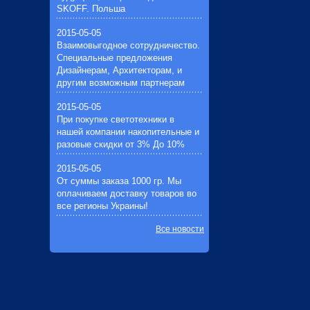
Импульсные зажигающие
SKOFF. Польша
устройства(1)
Устройства защиты галогенных
2015-05-05
ламп(1)
Взаимовыгодное сотрудничество.
Специальные предложения
Дизайнерам, Архитекторам, и
другим возможным партнерам
2015-05-05
При покупке светотехники в
нашей компании накопительные и
разовые скидки от 3% До 10%
2015-05-05
От суммы заказа 1000 гр. Мы
оплачиваем доставку товаров во
все регионы Украины!
Все новости