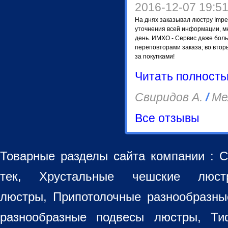
2016-12-07 19:5
На днях заказывал люстру Impe
уточнения всей информации, мне
день. ИМХО - Сервис даже боль
переповторами заказа; во вторы
за покупками!
Читать полност
Свиридов А.
/
Ме
Все отзывы
Товарные разделы сайта компании :
С
тек, Хрустальные чешские лю
люстры
,
Припотолочные разнообразн
разнообразные
подвесы люстры
,
Ти