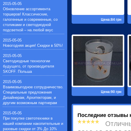
зеркальные лампочки(4)
2015-05-05
(пускатели для люминисцентных
ртутные лампочки(4)
Обновление ассортимента
ламп)(12)
натриевые лампочки(4)
торшеров! Классические,
Звонки дверные(7)
лампочки общего назначения(11)
галогенные и современные, со
Цена:84 грн
Импульсные зажигающие
столиками и светодиодной
устройства(1)
подсветкой – на любой вкус
Устройства защиты галогенных
ламп(1)
2015-05-05
Таймеры для автоматического
Новогодняя акция! Скидки в 50%!
вкл./выкл. электрооборудования(3)
Фонари ручные
2015-05-05
аккумуляторные(22)
Светодиодные технологии
будущего, от производителя
SKOFF. Польша
2015-05-05
Взаимовыгодное сотрудничество.
Цена:90 грн
Специальные предложения
Дизайнерам, Архитекторам, и
другим возможным партнерам
2015-05-05
Последние отзывы 
При покупке светотехники в
Отличн
нашей компании накопительные и
разовые скидки от 3% До 10%