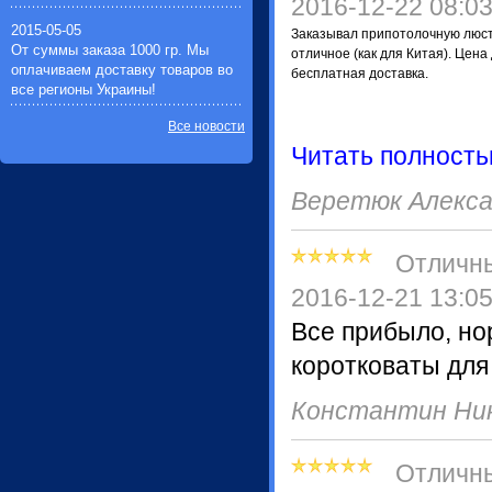
2016-12-22 08:0
2015-05-05
Заказывал припотолочную люстр
От суммы заказа 1000 гр. Мы
отличное (как для Китая). Цен
оплачиваем доставку товаров во
бесплатная доставка.
все регионы Украины!
Все новости
Читать полност
Веретюк Алекса
Отличн
2016-12-21 13:0
Все прибыло, но
коротковаты для 
Константин Ни
Отличн