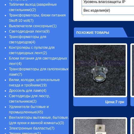
Уровень влагозащиты IP
Споты направляемые
освещения(29)
Таблички выход (аварийные
светильники(8)
Садовые, газонные светильники
светильники)(2)
Вес изделия(кг)
Светильники для ванной
на солнечной батареи(6)
Трансформаторы, блоки питания
комнаты(15)
Грунтовые, газонные и
Skoff-10 volt(7)
Вешалки для кухонных
тротуарные светильники(18)
Выключатели сенсорные(1)
принадлежностей(2)
Консольные светильники
Светодиодная лента(9)
ПОХОЖИЕ ТОВАРЫ
(освещения дорог, дворов,
Трансформаторы для
площадок)(7)
светодиодов(4)
Промышленные подвесные
Контролеры с пультом для
светильники (для цеха и склада)(6)
светодиодных лент(2)
Блоки питания для светодиодных
лент(4)
Трансформаторы для галогеновых
ламп(7)
Вилки, колодки, штепсельные
гнезда и тройники(19)
Дроссель для ламп(4)
Светодиоды для люстр,
светильников(2)
Цена:7 грн
Удлинители бытовые и
промышленные(45)
Вентиляторы вытяжные, бытовые.
(для кухни и ванной комнаты)(3)
Электронные балласты(7)
Звонки дверные(1)