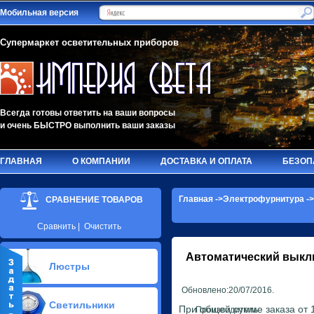
Мобильная версия
Супермаркет осветительных приборов
Всегда готовы ответить на ваши вопросы
и очень БЫСТРО выполнить ваши заказы
ГЛАВНАЯ
О КОМПАНИИ
ДОСТАВКА И ОПЛАТА
БЕЗОП
Главная
->
Электрофурнитура
-
СРАВНЕНИЕ ТОВАРОВ
Сравнить
|
Очистить
Автоматический выкл
Люстры
Обновлено:20/07/2016.
Припотолочные люстры(579)
Светильники
Потолочные люстры Led(91)
При общей сумме заказа от 1
Производитель: