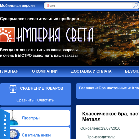
Мобильная версия
Супермаркет осветительных приборов
Всегда готовы ответить на ваши вопросы
и очень БЫСТРО выполнить ваши заказы
ГЛАВНАЯ
О КОМПАНИИ
ДОСТАВКА И ОПЛАТА
БЕЗОП
Главная
->
Бра настенные
->
Кла
СРАВНЕНИЕ ТОВАРОВ
Сравнить
|
Очистить
Классическое бра, на
Люстры
Металл
Обновлено:29/07/2016.
Припотолочные люстры(581)
Светильники
Потолочные люстры Led(90)
Производитель: