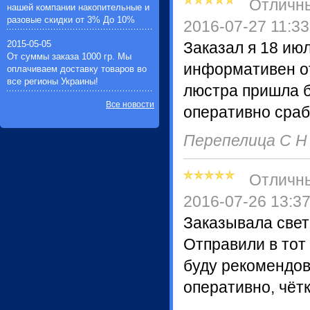
Отличн
нашей компании накопительные и
разовые скидки от 3% До 10%
2016-07-27 11:33
2015-05-05
Заказал я 18 ию
От суммы заказа 1000 гр. Мы
информативен от
оплачиваем доставку товаров во
все регионы Украины!
люстра пришла б
Все новости
оперативно сраб
Перепелица С 
Отличн
2016-07-26 13:3
Заказывала свет
Отправили в тот
буду рекомендов
оперативно, чётк