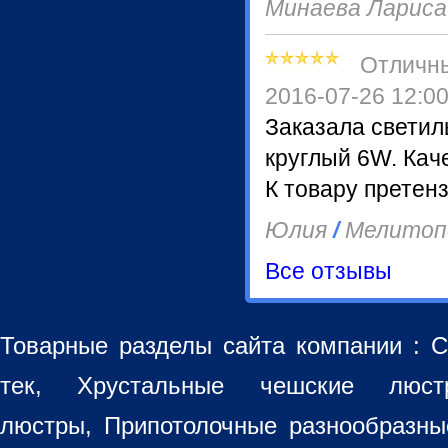
Минаева Ларис
Отличн
2016-07-26 12:0
Заказала светил
круглый 6W. Кач
К товару претенз
Юлия
/
Мелитоп
Все отзывы
Товарные разделы сайта компании :
С
тек, Хрустальные чешские лю
люстры
,
Припотолочные разнообразн