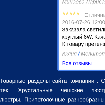
Минаева Ларис
Отличн
2016-07-26 12:0
Заказала светил
круглый 6W. Кач
К товару претенз
Юлия
/
Мелитоп
Все отзывы
Товарные разделы сайта компании :
С
тек, Хрустальные чешские лю
люстры
,
Припотолочные разнообразн