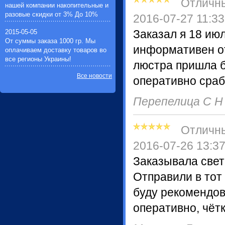
Отличн
нашей компании накопительные и
разовые скидки от 3% До 10%
2016-07-27 11:33
2015-05-05
Заказал я 18 ию
От суммы заказа 1000 гр. Мы
информативен от
оплачиваем доставку товаров во
все регионы Украины!
люстра пришла б
Все новости
оперативно сраб
Перепелица С 
Отличн
2016-07-26 13:3
Заказывала свет
Отправили в тот
буду рекомендов
оперативно, чётк