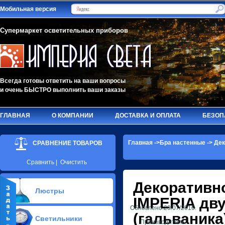
Мобильная версия
Супермаркет осветительных приборов
Всегда готовы ответить на ваши вопросы
и очень БЫСТРО выполнить ваши заказы
ГЛАВНАЯ
О КОМПАНИИ
ДОСТАВКА И ОПЛАТА
БЕЗОП
Главная
->
Бра настенные
->
Дек
СРАВНЕНИЕ ТОВАРОВ
Сравнить
|
Очистить
Декоративн
Люстры
IMPERIA
дву
Обновлено:29/07/2016.
Припотолочные люстры(581)
(гальваника
Светильники
Потолочные люстры Led(90)
Производитель: