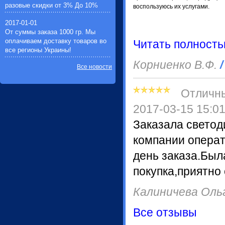
разовые скидки от 3% До 10%
воспользуюсь их услугами.
2017-01-01
От суммы заказа 1000 гр. Мы
оплачиваем доставку товаров во
Читать полност
все регионы Украины!
Корниенко В.Ф.
/
Все новости
Отличн
2017-03-15 15:0
Заказала светод
компании операт
день заказа.Был
покупка,приятно
Калиничева Оль
Все отзывы