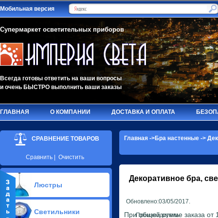
Мобильная версия
Супермаркет осветительных приборов
Всегда готовы ответить на ваши вопросы
и очень БЫСТРО выполнить ваши заказы
ГЛАВНАЯ
О КОМПАНИИ
ДОСТАВКА И ОПЛАТА
БЕЗОП
Главная
->
Бра настенные
->
Дек
СРАВНЕНИЕ ТОВАРОВ
Сравнить
|
Очистить
Декоративное бра, св
Люстры
Обновлено:03/05/2017.
Припотолочные люстры(621)
Светильники
Потолочные люстры Led(65)
При общей сумме заказа от 1
Производитель: