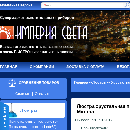
Мобильная версия
Супермаркет осветительных приборов
Всегда готовы ответить на ваши вопросы
и очень БЫСТРО выполнить ваши заказы
ГЛАВНАЯ
О КОМПАНИИ
ДОСТАВКА И ОПЛАТА
БЕЗОП
Главная
->
Люстры
->
Хрустальн
СРАВНЕНИЕ ТОВАРОВ
Сравнить
|
Очистить
Люстра хрустальная 
Люстры
Металл
Обновлено:19/01/2017.
Припотолочные люстры(630)
Потолочные люстры Led(63)
Производитель: