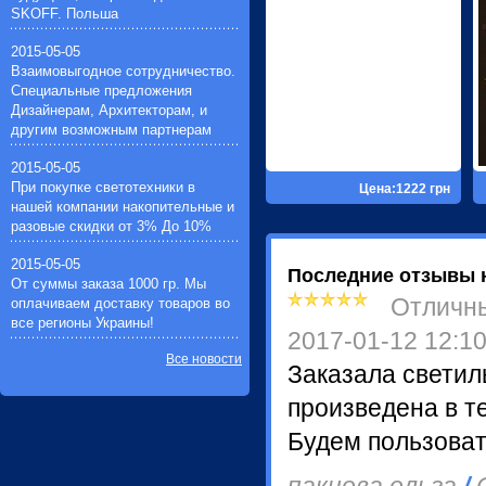
SKOFF. Польша
2015-05-05
Взаимовыгодное сотрудничество.
Специальные предложения
Дизайнерам, Архитекторам, и
другим возможным партнерам
2015-05-05
При покупке светотехники в
Цена:1222 грн
нашей компании накопительные и
разовые скидки от 3% До 10%
2015-05-05
Последние отзывы 
От суммы заказа 1000 гр. Мы
Отличн
оплачиваем доставку товаров во
все регионы Украины!
2017-01-12 12:1
Все новости
Заказала светил
произведена в т
Будем пользоват