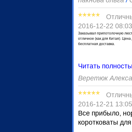
пакнова ольга
/
С
Отличн
2016-12-22 08:0
Заказывал припотолочную люстр
отличное (как для Китая). Цен
бесплатная доставка.
Читать полност
Веретюк Алекса
Отличн
2016-12-21 13:0
Все прибыло, но
коротковаты для 