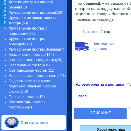
Детские люстры в комнату
При общей сумме заказа от 1
Китай
ребенка(3)
товаров на склад курьерско
Хрустальные люстры свечи(129)
акционные товары бесплатна
Хрустальные припотолочные
Наличие на складе:
Да
люстры(63)
Хрустальные люстры с
Гарантия:
1 год
подвесками(20)
Хрустальные люстры с
Бесплатная
абажуром(16)
доставка
Хрустальные люстры Bogemia(7)
Классические люстры(134)
Кованые люстры (под ковку)(20)
Галогеновые люстры(100)
Светодиодные люстры(21)
Направляемые люстры споты(97)
Подвесы люстры в кухню,
Условия оплаты и доставки
Г
прихожую, спальню, барную
стойку(140)
Класс!
Тиффани люстры(13)
Вентиляторы люстры
потолочные(1)
ОПИСАНИЕ
Светильники
Характеристика