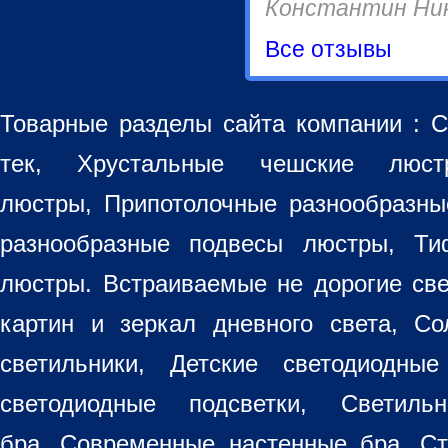
Константин Ни
Все отзывы
Товарные разделы сайта компании :
С
тек, Хрустальные чешские лю
люстры
,
Припотолочные разнообразн
разнообразные
подвесы люстры
,
Ти
люстры. Встраиваемые не дорогие св
картин
и зеркал дневного света, Со
светильники
, Детские светодиодные
светодиодные подсветки, Светиль
бра, Современные настенные бра, С