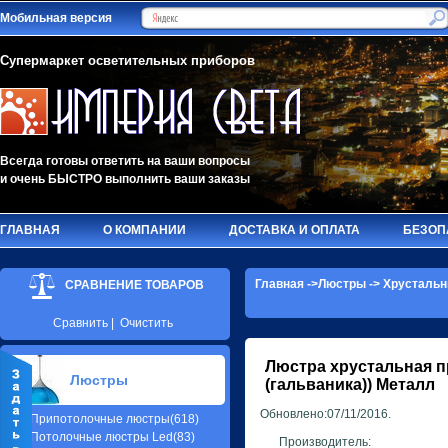
Мобильная версия
Супермаркет осветительных приборов
Всегда готовы ответить на ваши вопросы
и очень БЫСТРО выполнить ваши заказы
ГЛАВНАЯ
О КОМПАНИИ
ДОСТАВКА И ОПЛАТА
БЕЗОП
Главная
->
Люстры
->
Хрустальн
СРАВНЕНИЕ ТОВАРОВ
Сравнить
|
Очистить
Люстра хрустальная 
Люстры
(гальваника)) Металл
Обновлено:07/11/2016.
Припотолочные люстры(618)
Потолочные люстры Led(83)
Производитель: