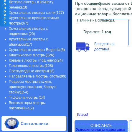
Детские люстры в комнату
При общей сумме заказа от 1
Китай
ребенка(3)
товаров на склад курьерско
Хрустальные люстры свечи(127)
акционные товары бесплатна
Хрустальные припотолочные
Наличие на складе:
Да
люстры(67)
Хрустальные люстры с
Гарантия:
1 год
подвесками(20)
Хрустальные люстры с
Бесплатная
абажуром(17)
доставка
Хрустальные люстры Bogemia(8)
Классические люстры(126)
Кованые люстры (под ковку)(24)
Галогеновые люстры(108)
Светодиодные люстры(18)
Направляемые люстры споты(99)
Подвесы люстры в кухню,
прихожую, спальню, барную
стойку(154)
Тиффани люстры(14)
Вентиляторы люстры
потолочные(2)
Класс!
Светильники
ОПИСАНИЕ
Условия оплаты и доставки
Г