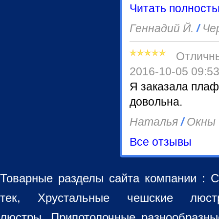
Читать полност
Геннадий Й.
/
Че
Отличн
2016-10-05 09:5
Я заказала плаф
довольна.
Наталья
/
Окны
Все отзывы
Товарные разделы сайта компании :
С
тек, Хрустальные чешские лю
люстры
,
Припотолочные разнообразн