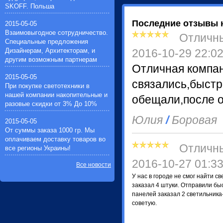
Звонки дверные(7)
SKOFF. Польша
Импульсные зажигающие
устройства(1)
Последние отзывы 
2015-05-05
Устройства защиты галогенных
Взаимовыгодное сотрудничество.
Отличн
ламп(1)
Специальные предложения
Таймеры для автоматического
Дизайнерам, Архитекторам, и
2016-10-29 22:0
вкл./выкл. электрооборудования(3)
другим возможным партнерам
Фонари ручные
Отличная компан
аккумуляторные(22)
2015-05-05
связались,быстр
При покупке светотехники в
нашей компании накопительные и
обещали,после о
разовые скидки от 3% До 10%
Юлия
/
Боровая
2015-05-05
От суммы заказа 1000 гр. Мы
оплачиваем доставку товаров во
Отличн
все регионы Украины!
2016-10-27 01:3
Все новости
У нас в городе не смог найти с
заказал 4 штуки. Отправили бы
панелей заказал 2 светильника
советую.