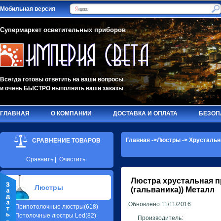
Мобильная версия
Супермаркет осветительных приборов
Всегда готовы ответить на ваши вопросы
и очень БЫСТРО выполнить ваши заказы
ГЛАВНАЯ
О КОМПАНИИ
ДОСТАВКА И ОПЛАТА
БЕЗОП
Главная
->
Люстры
->
Хрустальн
СРАВНЕНИЕ ТОВАРОВ
Сравнить
|
Очистить
Люстра хрустальная 
Люстры
(гальваника)) Металл
Обновлено:11/11/2016.
Припотолочные люстры(618)
Потолочные люстры Led(82)
Производитель: