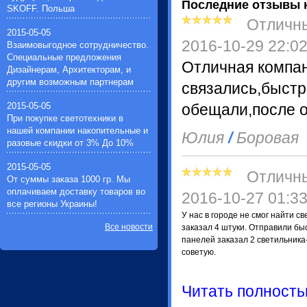
(пускатели для люминисцентных
Последние отзывы 
SKOFF. Польша
ламп)(12)
Отличн
Звонки дверные(7)
2015-05-05
Импульсные зажигающие
2016-10-29 22:0
Взаимовыгодное сотрудничество.
устройства(1)
Специальные предложения
Устройства защиты галогенных
Отличная компан
Дизайнерам, Архитекторам, и
ламп(1)
другим возможным партнерам
связались,быстр
Таймеры для автоматического
вкл./выкл. электрооборудования(3)
2015-05-05
обещали,после о
Фонари ручные
При покупке светотехники в
аккумуляторные(22)
нашей компании накопительные и
Юлия
/
Боровая
разовые скидки от 3% До 10%
2015-05-05
Отличн
От суммы заказа 1000 гр. Мы
оплачиваем доставку товаров во
2016-10-27 01:3
все регионы Украины!
У нас в городе не смог найти с
Все новости
заказал 4 штуки. Отправили бы
панелей заказал 2 светильника
советую.
Читать полност