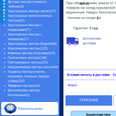
Детские люстры в комнату
При общей сумме заказа от 1
Китай
ребенка(3)
товаров на склад курьерско
Хрустальные люстры свечи(127)
акционные товары бесплатна
Хрустальные припотолочные
Наличие на складе:
Да
люстры(67)
Хрустальные люстры с
Гарантия:
1 год
подвесками(27)
Хрустальные люстры с
Бесплатная
абажуром(17)
доставка
Хрустальные люстры Bogemia(8)
Классические люстры(125)
Кованые люстры (под ковку)(23)
Галогеновые люстры(108)
Светодиодные люстры(25)
Направляемые люстры споты(99)
Подвесы люстры в кухню,
Условия оплаты и доставки
Г
прихожую, спальню, барную
стойку(152)
Класс!
Тиффани люстры(14)
Вентиляторы люстры
потолочные(1)
ОПИСАНИЕ
Светильники
Характеристика