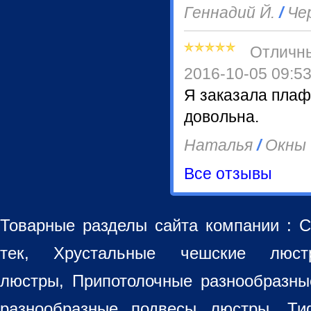
Геннадий Й.
/
Че
Отличн
2016-10-05 09:5
Я заказала плаф
довольна.
Наталья
/
Окны
Все отзывы
Товарные разделы сайта компании :
С
тек, Хрустальные чешские лю
люстры
,
Припотолочные разнообразн
разнообразные
подвесы люстры
,
Ти