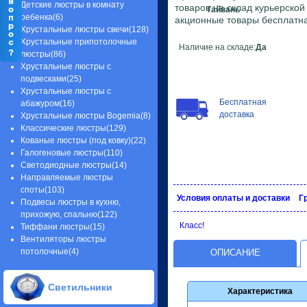
Детские люстры в комнату
товаров на склад курьерско
Тайвань
ребенка(6)
акционные товары бесплатна
Хрустальные люстры свечи(128)
Хрустальные припотолочные
Наличие на складе:
Да
люстры(86)
Хрустальные люстры с
подвесками(25)
Хрустальные люстры с
Бесплатная
абажуром(16)
доставка
Хрустальные люстры Bogemia(8)
Классические люстры(129)
Кованые люстры (под ковку)(22)
Галогеновые люстры(110)
Светодиодные люстры(14)
Направляемые люстры
споты(103)
Условия оплаты и доставки
Г
Подвесы люстры в кухню,
прихожую, спальню(122)
Класс!
Тиффани люстры(15)
Вентиляторы люстры
потолочные(4)
ОПИСАНИЕ
Светильники
Характеристика