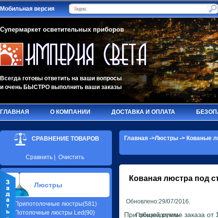
Мобильная версия
Супермаркет осветительных приборов
Всегда готовы ответить на ваши вопросы
и очень БЫСТРО выполнить ваши заказы
ГЛАВНАЯ
О КОМПАНИИ
ДОСТАВКА И ОПЛАТА
БЕЗОП
Главная
->
Люстры
->
Кованые л
СРАВНЕНИЕ ТОВАРОВ
Сравнить
|
Очистить
Кованая люстра под с
Люстры
Обновлено:29/07/2016.
Припотолочные люстры(581)
Потолочные люстры Led(90)
При общей сумме заказа от 1
Производитель: