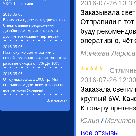
Импульсные зажигающие
2016-07-26 13:3
SKOFF. Польша
устройства(1)
Заказывала свет
Устройства защиты галогенных
2015-05-05
ламп(1)
Взаимовыгодное сотрудничество.
Отправили в тот
Специальные предложения
буду рекомендов
Дизайнерам, Архитекторам, и
другим возможным партнерам
оперативно, чётк
2015-05-05
Минаева Ларис
При покупке светотехники в
нашей компании накопительные и
разовые скидки от 3% До 10%
Отличн
2015-05-05
2016-07-26 12:0
От суммы заказа 1000 гр. Мы
оплачиваем доставку товаров во
Заказала светил
все регионы Украины!
круглый 6W. Кач
Все новости
К товару претенз
Юлия
/
Мелитоп
Все отзывы