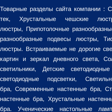
Товарные разделы сайта компании :
С
тек, Хрустальные чешские лю
люстры
,
Припотолочные разнообразн
разнообразные
подвесы люстры
,
Ти
люстры. Встраиваемые не дорогие св
картин
и зеркал дневного света, Со
светильники
, Детские светодиодные
светодиодные подсветки, Светиль
бра, Современные настенные бра, С
настенные бра, Хрустальные настен
бра
. Ученические настольные лам