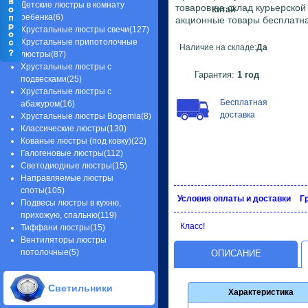
Детские люстры в комнату
товаров на склад курьерско
Китай
ребенка(6)
акционные товары бесплатна
Хрустальные люстры свечи(127)
Хрустальные припотолочные
Наличие на складе:
Да
люстры(87)
Хрустальные люстры с
Гарантия:
1 год
подвесками(25)
Хрустальные люстры с
Бесплатная
абажуром(16)
доставка
Хрустальные люстры Bogemia(8)
Классические люстры(130)
Кованые люстры (под ковку)(22)
Галогеновые люстры(112)
Светодиодные люстры(15)
Направляемые люстры
споты(105)
Условия оплаты и доставки
Г
Подвесы люстры в кухню,
прихожую, спальню(119)
Класс!
Тиффани люстры(15)
Вентиляторы люстры
потолочные(5)
ОПИСАНИЕ
Светильники
Характеристика