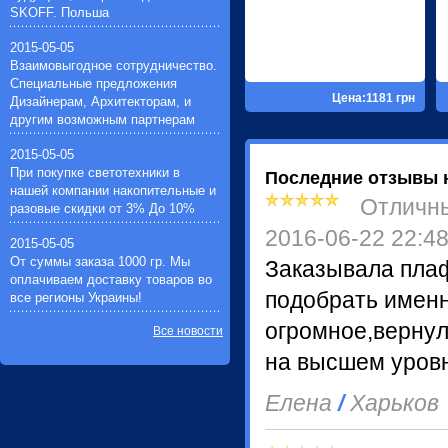
Импульсные зажигающие
SKOFF. Польша
устройства(1)
Устройства защиты галогенных
2015-05-05
ламп(1)
Взаимовыгодное сотрудничество.
Специальные предложения
Цена:1181 грн
Дизайнерам, Архитекторам, и
другим возможным партнерам
2015-05-05
При покупке светотехники в
Последние отзывы 
нашей компании накопительные и
Отличн
разовые скидки от 3% До 10%
2016-06-22 22:4
2015-05-05
От суммы заказа 1000 гр. Мы
Заказывала пла
оплачиваем доставку товаров во
подобрать именн
все регионы Украины!
огромное,верну
Все новости
на высшем уровн
Елена
/
Харьков